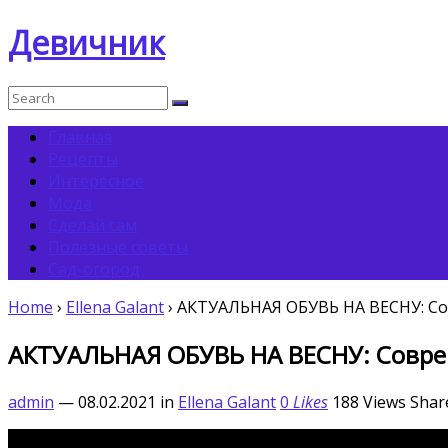
Девичник
Главная
Рецепты
Интересное
Мода
Сделай сам
Полезные советы
Сад-огород
Home
›
Ellena Galant
›
АКТУАЛЬНАЯ ОБУВЬ НА ВЕСНУ: Совр
АКТУАЛЬНАЯ ОБУВЬ НА ВЕСНУ: Совреме
admin
— 08.02.2021
in
Ellena Galant
0
Likes
188
Views
Shar