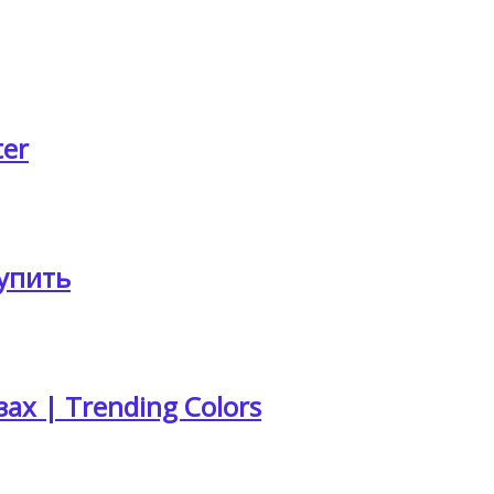
ter
Купить
х | Trending Colors