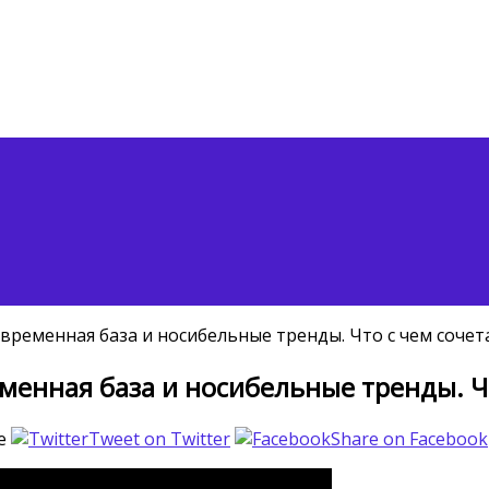
еменная база и носибельные тренды. Что с чем сочет
нная база и носибельные тренды. Чт
e
Tweet on Twitter
Share on Facebook