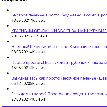
Быстрое печенье. Просто, бюджетно, вкусно. Про
13.05.2021
4K
views
КРАСИВЫЙ ОБЪЕМНЫЙ ХВОСТ ЗА 1 МИНУТУ ВМЕС
29.05.2021
230
views
Новинка! Печенье «Антошка». В магазине такое н
08.05.2021
4K
views
Проще простого! Без духовки трубочки к чаю за 
15.05.2021
4K
views
Вы удивитесь как просто! Песочное печенье «ШИ
05.12.2020
5K
views
Есть дома творог? Простейший рецепт творожных
27.03.2021
4K
views