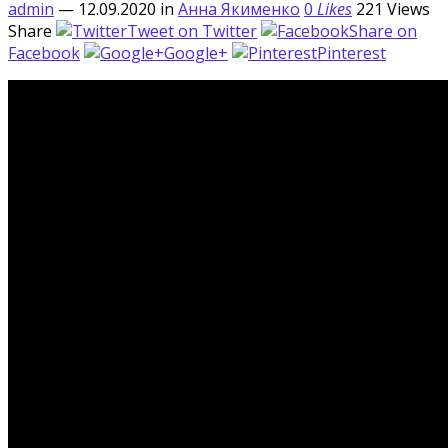
admin
— 12.09.2020
in
Анна Якименко
0
Likes
221
Views
Share
Tweet on Twitter
Share on
Facebook
Google+
Pinterest