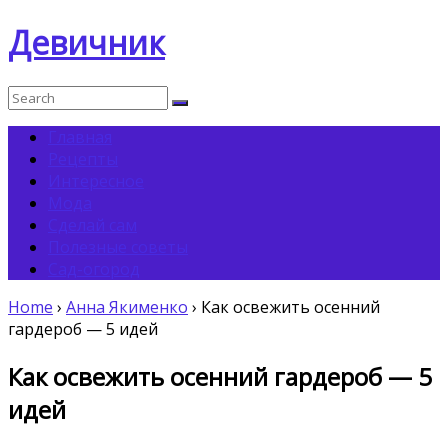
Девичник
Главная
Рецепты
Интересное
Мода
Сделай сам
Полезные советы
Сад-огород
Home
›
Анна Якименко
›
Как освежить осенний
гардероб — 5 идей
Как освежить осенний гардероб — 5
идей