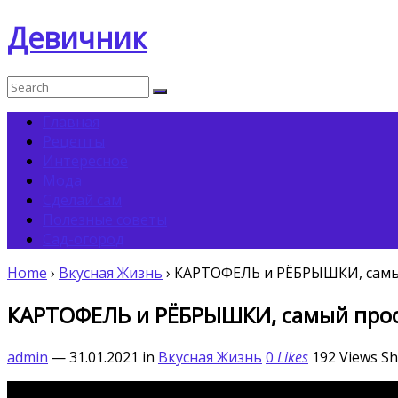
Девичник
Главная
Рецепты
Интересное
Мода
Сделай сам
Полезные советы
Сад-огород
Home
›
Вкусная Жизнь
›
КАРТОФЕЛЬ и РЁБРЫШКИ, самый 
КАРТОФЕЛЬ и РЁБРЫШКИ, самый прост
admin
— 31.01.2021
in
Вкусная Жизнь
0
Likes
192
Views
Sh