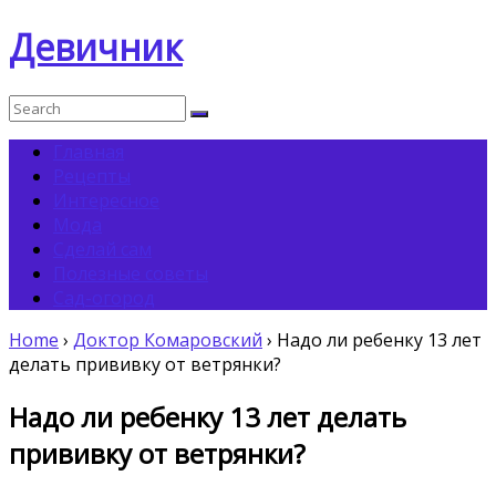
Девичник
Главная
Рецепты
Интересное
Мода
Сделай сам
Полезные советы
Сад-огород
Home
›
Доктор Комаровский
›
Надо ли ребенку 13 лет
делать прививку от ветрянки?
Надо ли ребенку 13 лет делать
прививку от ветрянки?