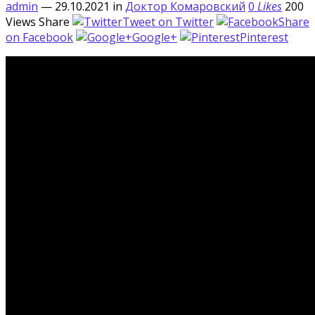
admin
— 29.10.2021
in
Доктор Комаровский
0
Likes
200
Views
Share
Tweet on Twitter
Share
on Facebook
Google+
Pinterest