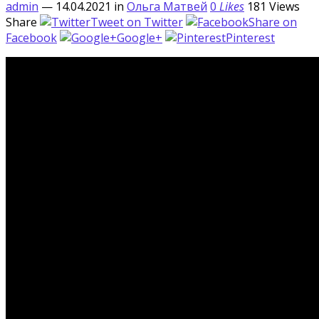
admin
— 14.04.2021
in
Ольга Матвей
0
Likes
181
Views
Share
Tweet on Twitter
Share on
Facebook
Google+
Pinterest