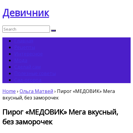
Девичник
Главная
Рецепты
Интересное
Мода
Сделай сам
Полезные советы
Сад-огород
Home
›
Ольга Матвей
›
Пирог «МЕДОВИК» Мега
вкусный, без заморочек
Пирог «МЕДОВИК» Мега вкусный,
без заморочек