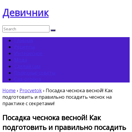
Девичник
Главная
Рецепты
Интересное
Мода
Сделай сам
Полезные советы
Сад-огород
Home
›
Procvetok
›
Посадка чеснока весной! Как
подготовить и правильно посадить чеснок на
практике с секретами!
Посадка чеснока весной! Как
подготовить и правильно посадить