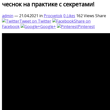
чеснок на практике с секретами!
admin
— 21.04.2021
in
Procvetok
0
Likes
162
Views
Share
Tweet on Twitter
Share on
Facebook
Google+
Pinterest