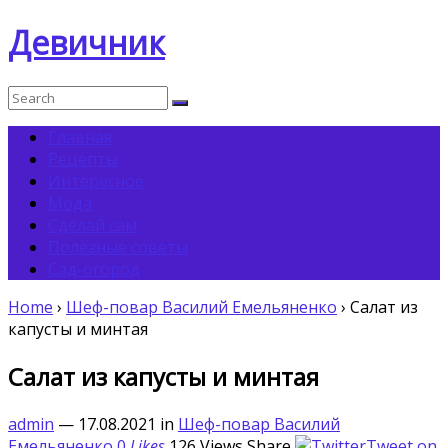
Девичник
Главная
Рецепты
Интересное
Мода
Сделай сам
Полезные советы
Сад-огород
Home
›
Шеф-повар Василий Емельяненко
›
Салат из
капусты и минтая
Салат из капусты и минтая
admin
— 17.08.2021
in
Шеф-повар Василий
Емельяненко
0
Likes
126
Views
Share
Tweet on