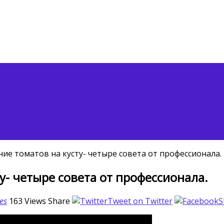
ие томатов на кусту- четыре совета от профессионала.
у- четыре совета от профессионала.
es
163
Views
Share
Tweet on Twitter
S