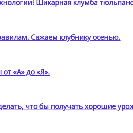
хнологии! Шикарная клумба тюльпано
равилам. Сажаем клубнику осенью.
от «А» до «Я».
делать, что бы получать хорошие уро