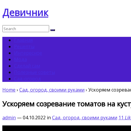
Девичник
Главная
Рецепты
Интересное
Мода
Сделай сам
Полезные советы
Сад-огород
Home
›
Сад, огород, своими руками
›
Ускоряем созреван
Ускоряем созревание томатов на куст
admin
— 04.10.2022
in
Сад, огород, своими руками
11
Lik