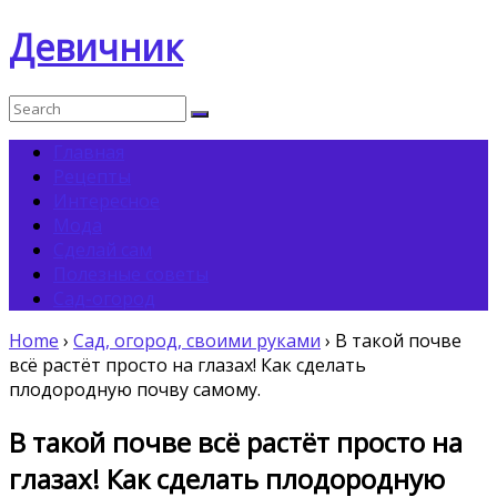
Девичник
Главная
Рецепты
Интересное
Мода
Сделай сам
Полезные советы
Сад-огород
Home
›
Сад, огород, своими руками
›
В такой почве
всё растёт просто на глазах! Как сделать
плодородную почву самому.
В такой почве всё растёт просто на
глазах! Как сделать плодородную