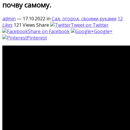
почву самому.
admin
— 17.10.2022
in
Сад, огород, своими руками
12
Likes
121
Views
Share
Tweet on Twitter
Share on Facebook
Google+
Pinterest