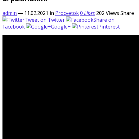
admin
— 11.02.2021
in
Procvetok
0
Likes
202
Views
Share
Tweet on Twitter
Share on
Facebook
Google+
Pinterest