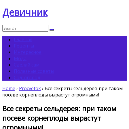
Девичник
Главная
Рецепты
Интересное
Мода
Сделай сам
Полезные советы
Сад-огород
Home
›
Procvetok
›
Все секреты сельдерея: при таком
посеве корнеплоды вырастут огромными!
Все секреты сельдерея: при таком
посеве корнеплоды вырастут
огромными!