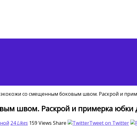
экокожи со смещенным боковым швом. Раскрой и приме
вым швом. Раскрой и примерка юбки д
иной
24
Likes
159
Views
Share
Tweet on Twitter