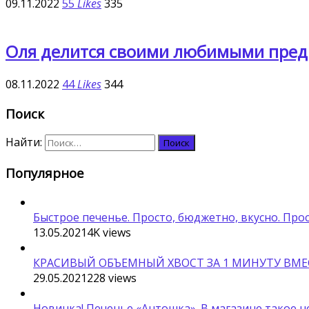
09.11.2022
55
Likes
335
Оля делится своими любимыми предм
08.11.2022
44
Likes
344
Поиск
Найти:
Популярное
Быстрое печенье. Просто, бюджетно, вкусно. Про
13.05.2021
4K
views
КРАСИВЫЙ ОБЪЕМНЫЙ ХВОСТ ЗА 1 МИНУТУ ВМЕС
29.05.2021
228
views
Новинка! Печенье «Антошка». В магазине такое н