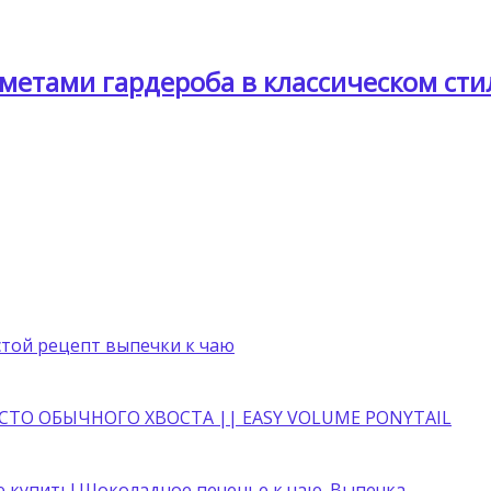
етами гардероба в классическом сти
стой рецепт выпечки к чаю
ТО ОБЫЧНОГО ХВОСТА || EASY VOLUME PONYTAIL
е купить! Шоколадное печенье к чаю. Выпечка