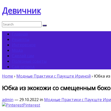
Девичник
Главная
Рецепты
Интересное
Мода
Сделай сам
Полезные советы
Сад-огород
Home
›
Модные Практики с Паукште Ириной
›
Юбка из 
Юбка из экокожи со смещенным боко
admin
— 29.10.2022
in
Модные Практики с Паукште Ир
Pinterest