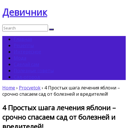
Девичник
Главная
Рецепты
Интересное
Мода
Сделай сам
Полезные советы
Сад-огород
Home
›
Procvetok
›
4 Простых шага лечения яблони –
срочно спасаем сад от болезней и вредителей!
4 Простых шага лечения яблони –
срочно спасаем сад от болезней и
вредителей!