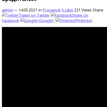
admin
— 14.05.2021
in
Procvetok
0
Likes
221
Views
Share
Tweet on Twitter
Share on
Facebook
Google+
Pinterest