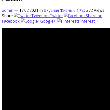
admin
— 17.02.2021
in
Вкусная Жизнь
0
Likes
272
Views
Share
Tweet on Twitter
Share on
Facebook
Google+
Pinterest