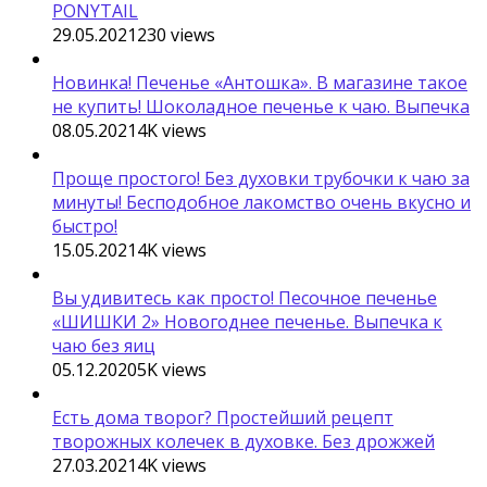
PONYTAIL
29.05.2021
230
views
Новинка! Печенье «Антошка». В магазине такое
не купить! Шоколадное печенье к чаю. Выпечка
08.05.2021
4K
views
Проще простого! Без духовки трубочки к чаю за
минуты! Бесподобное лакомство очень вкусно и
быстро!
15.05.2021
4K
views
Вы удивитесь как просто! Песочное печенье
«ШИШКИ 2» Новогоднее печенье. Выпечка к
чаю без яиц
05.12.2020
5K
views
Есть дома творог? Простейший рецепт
творожных колечек в духовке. Без дрожжей
27.03.2021
4K
views