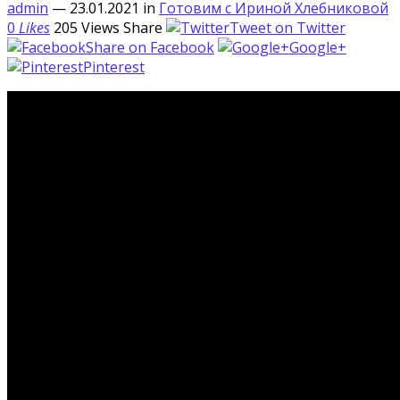
admin
— 23.01.2021
in
Готовим с Ириной Хлебниковой
0
Likes
205
Views
Share
Tweet on Twitter
Share on Facebook
Google+
Pinterest