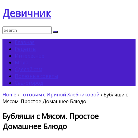
Девичник
Главная
Рецепты
Интересное
Мода
Сделай сам
Полезные советы
Сад-огород
Home
›
Готовим с Ириной Хлебниковой
›
Бубляши с
Мясом. Простое Домашнее Блюдо
Бубляши с Мясом. Простое
Домашнее Блюдо