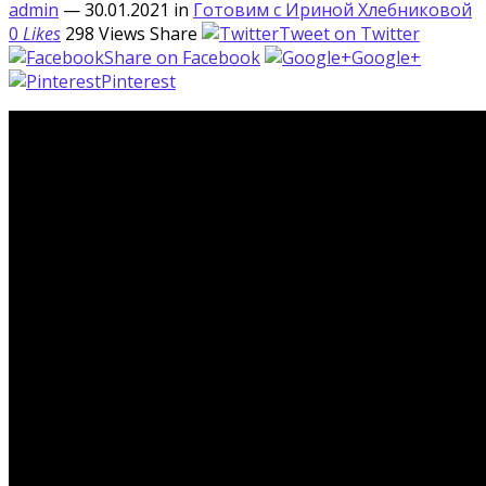
admin
— 30.01.2021
in
Готовим с Ириной Хлебниковой
0
Likes
298
Views
Share
Tweet on Twitter
Share on Facebook
Google+
Pinterest