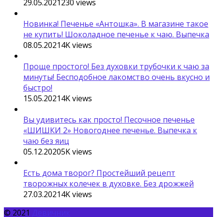
29.05.2021
230
views
Новинка! Печенье «Антошка». В магазине такое
не купить! Шоколадное печенье к чаю. Выпечка
08.05.2021
4K
views
Проще простого! Без духовки трубочки к чаю за
минуты! Бесподобное лакомство очень вкусно и
быстро!
15.05.2021
4K
views
Вы удивитесь как просто! Песочное печенье
«ШИШКИ 2» Новогоднее печенье. Выпечка к
чаю без яиц
05.12.2020
5K
views
Есть дома творог? Простейший рецепт
творожных колечек в духовке. Без дрожжей
27.03.2021
4K
views
© 2021
Девичник