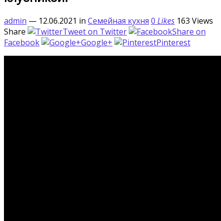
admin
— 12.06.2021
in
Семейная кухня
0
Likes
163
Views
Share
Tweet on Twitter
Share on
Facebook
Google+
Pinterest