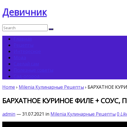
Девичник
Главная
Рецепты
Интересное
Мода
Сделай сам
Полезные советы
Сад-огород
Home
›
Milenia Кулинарные Pецепты
›
БАРХАТНОЕ КУРИН
БАРХАТНОЕ КУРИНОЕ ФИЛЕ + СОУС, Пр
admin
— 31.07.2021
in
Milenia Кулинарные Pецепты
0
Lik