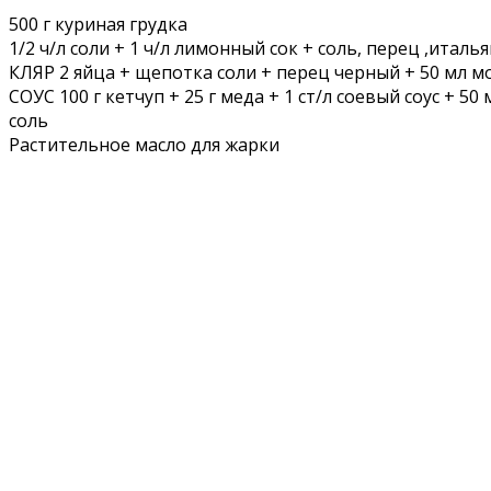
500 г куриная грудка
1/2 ч/л соли + 1 ч/л лимонный сок + соль, перец ,италь
КЛЯР 2 яйца + щепотка соли + перец черный + 50 мл мол
СОУС 100 г кетчуп + 25 г меда + 1 ст/л соевый соус + 5
соль
Растительное масло для жарки