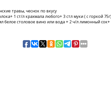
янские травы, чеснок по вкусу
ока+ 1 ст/л крахмала любого+ 3 стл муки ( с горкой 75г
0 мл белое столовое вино или вода + 2 ч/л лимонный сок+