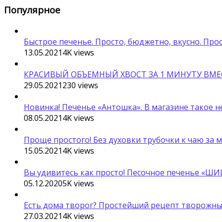
Популярное
Быстрое печенье. Просто, бюджетно, вкусно. Про
13.05.2021
4K
views
КРАСИВЫЙ ОБЪЕМНЫЙ ХВОСТ ЗА 1 МИНУТУ ВМЕС
29.05.2021
230
views
Новинка! Печенье «Антошка». В магазине такое н
08.05.2021
4K
views
Проще простого! Без духовки трубочки к чаю за 
15.05.2021
4K
views
Вы удивитесь как просто! Песочное печенье «ШИ
05.12.2020
5K
views
Есть дома творог? Простейший рецепт творожных
27.03.2021
4K
views