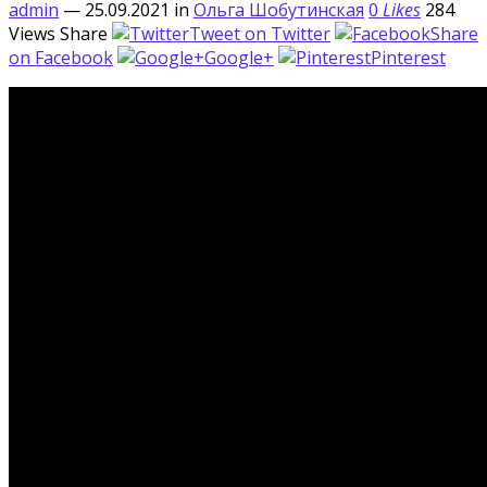
admin
— 25.09.2021
in
Ольга Шобутинская
0
Likes
284
Views
Share
Tweet on Twitter
Share
on Facebook
Google+
Pinterest