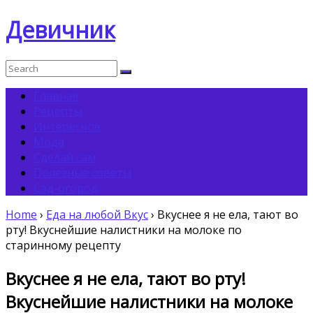
Девичник
Главная
Рецепты
Интересное
Мода
Сделай сам
Полезные советы
Сад-огород
Home
›
Еда на любой Вкус
›
Вкуснее я не ела, тают во
рту! Вкуснейшие налистники на молоке по
старинному рецепту
Вкуснее я не ела, тают во рту!
Вкуснейшие налистники на молоке