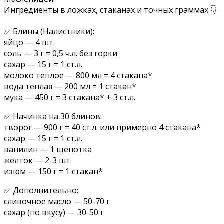
Ингредиенты в ложках, стаканах и точных граммах 👇
✅ Блины (Налистники):
яйцо — 4 шт.
соль — 3 г = 0,5 ч.л. без горки
сахар — 15 г = 1 ст.л.
молоко теплое — 800 мл = 4 стакана*
вода теплая — 200 мл = 1 стакан*
мука — 450 г = 3 стакана* + 3 ст.л.
✅ Начинка на 30 блинов:
творог — 900 г = 40 ст.л. или примерно 4 стакана*
сахар — 15 г = 1 ст.л.
ванилин — 1 щепотка
желток — 2-3 шт.
изюм — 150 г = 1 стакан*
✅ Дополнительно:
сливочное масло — 50-70 г
сахар (по вкусу) — 30-50 г