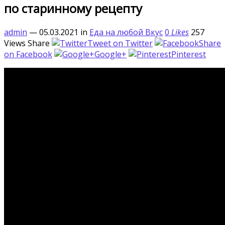
по старинному рецепту
admin
— 05.03.2021
in
Еда на любой Вкус
0
Likes
257
Views
Share
Tweet on Twitter
Share
on Facebook
Google+
Pinterest