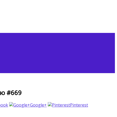
ию #669
book
Google+
Pinterest