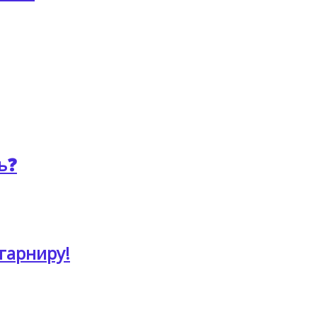
ь❓
гарниру!