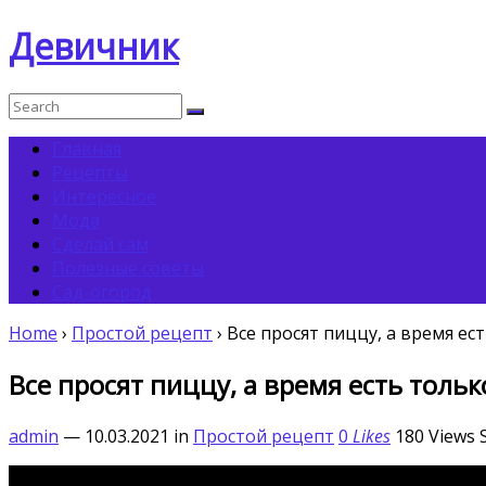
Девичник
Главная
Рецепты
Интересное
Мода
Сделай сам
Полезные советы
Сад-огород
Home
›
Простой рецепт
›
Все просят пиццу, а время е
Все просят пиццу, а время есть тол
admin
— 10.03.2021
in
Простой рецепт
0
Likes
180
Views