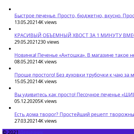
Быстрое печенье. Просто, бюджетно, вкусно. Про
13.05.2021
4K
views
КРАСИВЫЙ ОБЪЕМНЫЙ ХВОСТ ЗА 1 МИНУТУ ВМЕС
29.05.2021
230
views
Новинка! Печенье «Антошка». В магазине такое н
08.05.2021
4K
views
Проще простого! Без духовки трубочки к чаю за 
15.05.2021
4K
views
Вы удивитесь как просто! Песочное печенье «ШИ
05.12.2020
5K
views
Есть дома творог? Простейший рецепт творожных
27.03.2021
4K
views
© 2021
Девичник