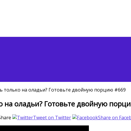
сть только на оладьи? Готовьте двойную порцию #669
ько на оладьи? Готовьте двойную порц
Share
Tweet on Twitter
Share on Face