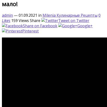
мало!
admin
— 01.09.2021
in
Milenia Кулинарные Pецепты
0
Likes
159
Views
Share
Tweet on Twitter
Share on Facebook
Google+
Pinterest