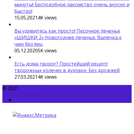
минуты! Бесподобное лакомство очень вкусно и
быстро!
15.05.2021
4K
views
Вы удивитесь как просто! Песочное печенье
«ШИШКИ 2» Новогоднее печенье. Выпечка к
чаю без яиц
05.12.2020
5K
views
Есть дома творог? Простейший рецепт
творожных колечек в духовке. Без дрожжей
27.03.2021
4K
views
© 2021
Девичник
Карта сайта