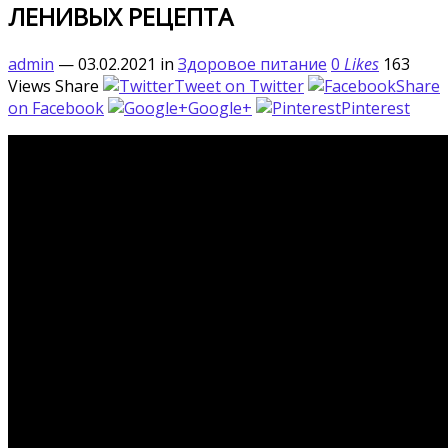
ЛЕНИВЫХ РЕЦЕПТА
admin
— 03.02.2021
in
Здоровое питание
0
Likes
163
Views
Share
Tweet on Twitter
Share
on Facebook
Google+
Pinterest