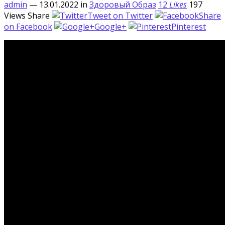
admin
— 13.01.2022
in
Здоровый Образ
12
Likes
197
Views
Share
Tweet on Twitter
Share
on Facebook
Google+
Pinterest