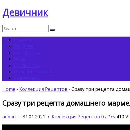
Девичник
Главная
Рецепты
Интересное
Мода
Сделай сам
Полезные советы
Сад-огород
Home
›
Коллекция Рецептов
›
Сразу три рецепта домаш
Сразу три рецепта домашнего марме
admin
— 31.01.2021
in
Коллекция Рецептов
0
Likes
410
Vi