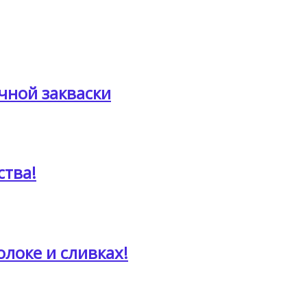
чной закваски
ства!
локе и сливках!