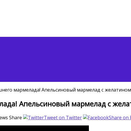
него мармелада! Апельсиновый мармелад с желатином,
лада! Апельсиновый мармелад с желат
ews
Share
Tweet on Twitter
Share on