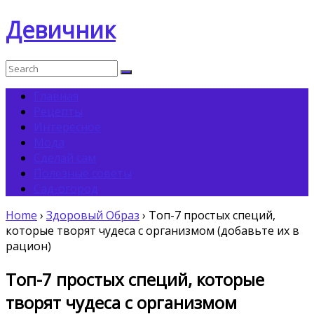
Девичник
Главная
Рецепты
Интересное
Мода
Сделай сам
Полезные советы
Сад-огород
Home
›
Здоровый Образ
›
Топ-7 простых специй,
которые творят чудеса с организмом (добавьте их в
рацион)
Топ-7 простых специй, которые
творят чудеса с организмом