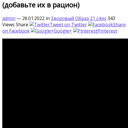
(добавьте их в рацион)
admin
— 26.01.2022
in
Здоровый Образ
21
Likes
343
Views
Share
Tweet on Twitter
Share
on Facebook
Google+
Pinterest